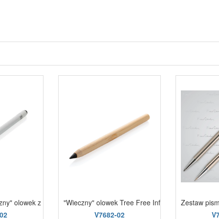
zny" olowek z gumka biały
"Wieczny" olowek Tree Free Infinity brązowy
Zestaw pism
02
V7682-02
V