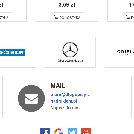
zł
3,59 zł
17
ZYKA
DO KOSZYKA
D
MAIL
biuro@dlugopisy-z-
nadrukiem.pl
Napisz do nas