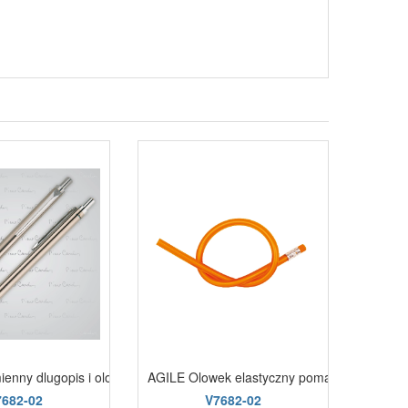
ienny dlugopis i olowek AMOUR Pierre Cardin szary
AGILE Olowek elastyczny pomarańczowy
7682-02
V7682-02