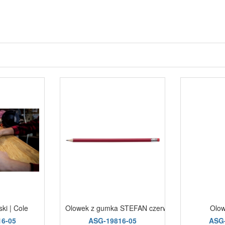
ki | Cole
Olowek z gumka STEFAN czerwony
Olow
6-05
ASG-19816-05
ASG-