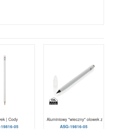
ek | Cody
Aluminiowy "wieczny" olowek z gumka biały
Elas
19816-05
ASG-19816-05