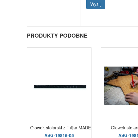
Wyślij
PRODUKTY PODOBNE
Olowek stolarski z linijka MADEROS czarny
Olowek stolars
ASG-19816-05
ASG-1981