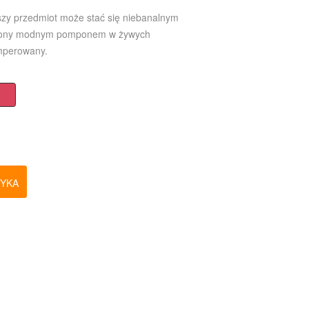
zy przedmiot może stać się niebanalnym
biony modnym pomponem w żywych
emperowany.
ZYKA