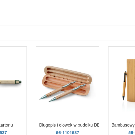
kartonu
Dlugopis i olowek w pudelku DEMOIN
Bambusowy 
537
56-1101537
56