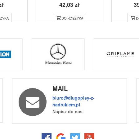
zł
42,03 zł
39
ZYKA
DO KOSZYKA
D
MAIL
biuro@dlugopisy-z-
nadrukiem.pl
Napisz do nas