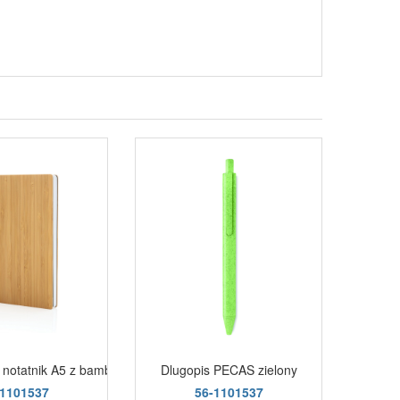
notatnik A5 z bambusowym dlugopisem brązowy
Dlugopis PECAS zielony
Drewn
-1101537
56-1101537