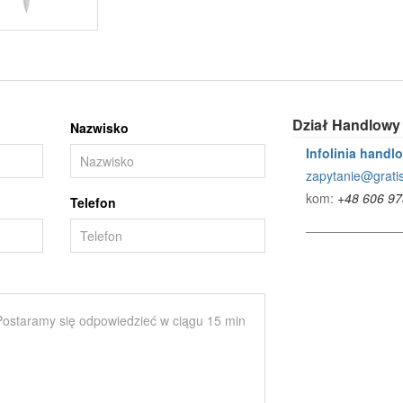
Dział Handlowy
Nazwisko
Infolinia handl
zapytanie@gratis
kom:
+48 606 97
Telefon